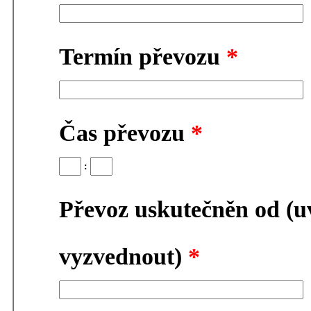
Termín převozu
*
Čas převozu
*
:
Převoz uskutečněn od (
vyzvednout)
*