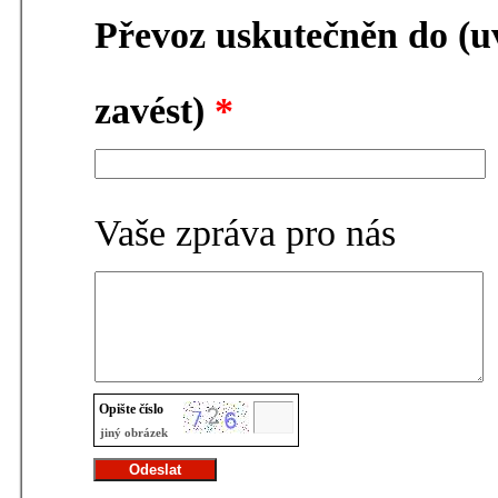
Převoz uskutečněn do (
zavést)
*
Vaše zpráva pro nás
Opište číslo
jiný obrázek