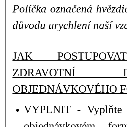
Políčka
označená hvězdič
důvodu urychlení naší v
JAK POSTUPOVA
ZDRAVOTNÍ 
OBJEDNÁVKOVÉHO 
VYPLNIT
-
Vyplňte
objednávkovém for