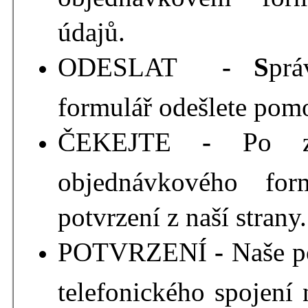
údajů.
ODESLAT
- S
pr
formulář odešlete pomo
ČEKEJTE
-
Po z
objednávkového for
potvrzení z naší strany.
POTVRZENÍ
-
Naše p
telefonického spojení